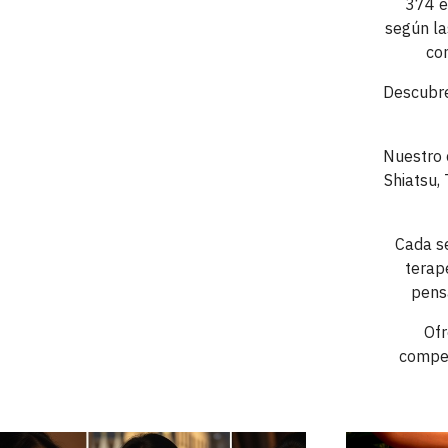
374 e
según la
co
Descubr
Nuestro 
Shiatsu,
Cada se
terap
pens
Ofr
compet