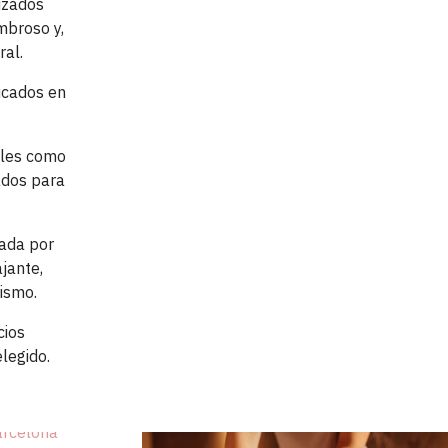
izados
mbroso y,
al.
icados en
ales como
ados para
zada por
jante,
mismo
.
cios
elegido
.