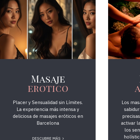
374Massatge
Masaje
erotico
a
Placer y Sensualidad sin Límites.
Los masa
La experiencia más intensa y
sabidur
deliciosa de masajes eróticos en
precisas
Barcelona
activar l
los sen
holísti
DESCUBRE MÁS