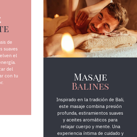
e
te
374Massatge
sis de
s suaves
elven el
energía.
ar del
Masaje
ar con tu
r.
Balines
Inspirado en la tradición de Bali,
este masaje combina presión
profunda, estiramientos suaves
y aceites aromáticos para
relajar cuerpo y mente. Una
experiencia íntima de cuidado y