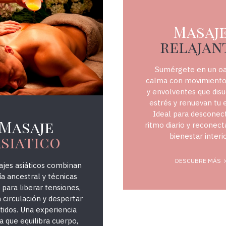
Masaj
relajan
374Massatge
Sumérgete en un oa
calma con movimiento
y envolventes que disu
estrés y renuevan tu 
Ideal para desconect
Masaje
ritmo diario y reconect
bienestar interio
siatico
DESCUBRE MÁS
jes asiáticos combinan
ía ancestral y técnicas
 para liberar tensiones,
a circulación y despertar
tidos. Una experiencia
ca que equilibra cuerpo,