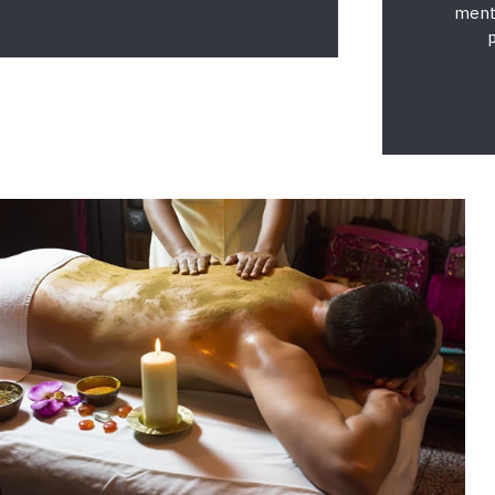
mente
p
374Massatge