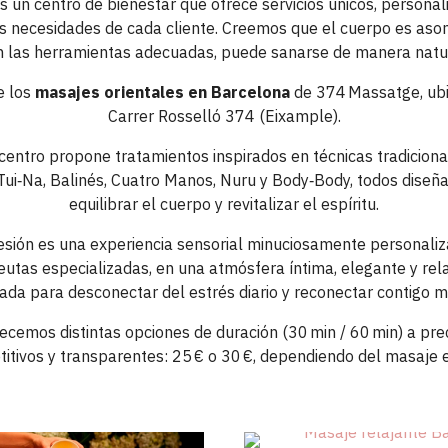
s un centro de bienestar que ofrece servicios únicos, personal
s necesidades de cada cliente. Creemos que el cuerpo es aso
n las herramientas adecuadas, puede sanarse de manera natur
e los
masajes orientales en Barcelona
de 374 Massatge, ub
Carrer Rosselló 374 (Eixample)
.
centro propone tratamientos inspirados en técnicas tradicion
 Tui‑Na, Balinés, Cuatro Manos, Nuru y Body‑Body, todos diseñ
equilibrar el cuerpo y revitalizar el espíritu
.
sión es una experiencia sensorial minuciosamente personali
eutas especializadas, en una atmósfera íntima, elegante y rela
ada para desconectar del estrés diario y reconectar contigo 
ecemos distintas opciones de duración (30 min / 60 min) a pre
itivos y transparentes: 25 € o 30 €, dependiendo del masaje 
374Massatge