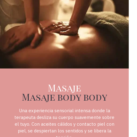
374Massatge
Masaje
Masaje body body
Una experiencia sensorial intensa donde la
terapeuta desliza su cuerpo suavemente sobre
el tuyo. Con aceites cálidos y contacto piel con
piel, se despiertan los sentidos y se libera la