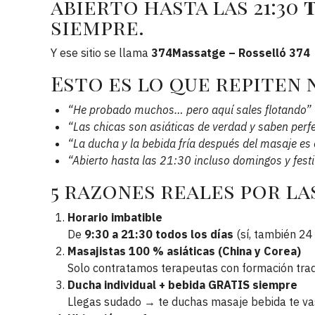
abierto hasta las 21:30
siempre.
Y ese sitio se llama
374Massatge – Rosselló 374
Esto es lo que repiten 
“He probado muchos… pero aquí sales flotando”
“Las chicas son asiáticas de verdad y saben per
“La ducha y la bebida fría después del masaje es 
“Abierto hasta las 21:30 incluso domingos y fest
5 razones reales por la
Horario imbatible
De
9:30 a 21:30 todos los días
(sí, también 24
Masajistas 100 % asiáticas (China y Corea)
Solo contratamos terapeutas con formación tradi
Ducha individual + bebida GRATIS siempre
Llegas sudado → te duchas masaje bebida te v