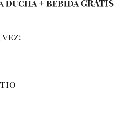
da
ducha + bebida GRATIS
 vez:
itio