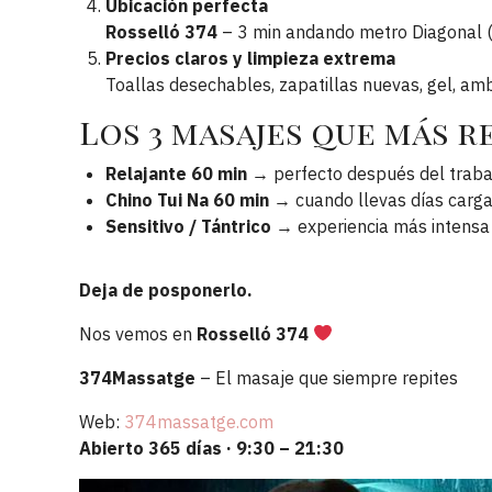
Ubicación perfecta
Rosselló 374
– 3 min andando metro Diagonal (
Precios claros y limpieza extrema
Toallas desechables, zapatillas nuevas, gel, amb
Los 3 masajes que más r
Relajante 60 min
→ perfecto después del traba
Chino Tui Na 60 min
→ cuando llevas días carg
Sensitivo / Tántrico
→ experiencia más intensa 
Deja de posponerlo.
Nos vemos en
Rosselló 374
374Massatge
– El masaje que siempre repites
Web:
374massatge.com
Abierto 365 días · 9:30 – 21:30