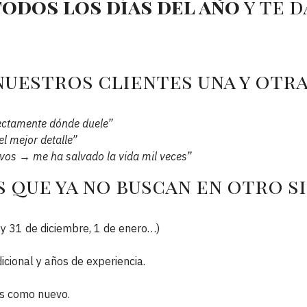
todos los días del año
y te 
nuestros clientes una y otra
fectamente dónde duele”
el mejor detalle”
ivos → me ha salvado la vida mil veces”
s que ya no buscan en otro s
 y 31 de diciembre, 1 de enero…)
cional y años de experiencia.
as como nuevo.