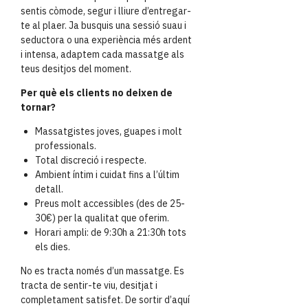
sentis còmode, segur i lliure d’entregar-
te al plaer. Ja busquis una sessió suau i
seductora o una experiència més ardent
i intensa, adaptem cada massatge als
teus desitjos del moment.
Per què els clients no deixen de
tornar?
Massatgistes joves, guapes i molt
professionals.
Total discreció i respecte.
Ambient íntim i cuidat fins a l’últim
detall.
Preus molt accessibles (des de 25-
30€) per la qualitat que oferim.
Horari ampli: de 9:30h a 21:30h tots
els dies.
No es tracta només d’un massatge. Es
tracta de sentir-te viu, desitjat i
completament satisfet. De sortir d’aquí