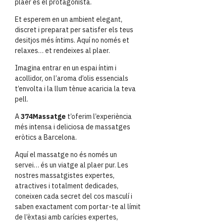
plaer és el protagonista.
Et esperem en un ambient elegant,
discret i preparat per satisfer els teus
desitjos més íntims. Aquí no només et
relaxes… et rendeixes al plaer.
Imagina entrar en un espai íntim i
acollidor, on l’aroma d’olis essencials
t’envolta i la llum tènue acaricia la teva
pell.
A
374Massatge
t’oferim l’experiència
més intensa i deliciosa de massatges
eròtics a Barcelona.
Aquí el massatge no és només un
servei… és un viatge al plaer pur. Les
nostres massatgistes expertes,
atractives i totalment dedicades,
coneixen cada secret del cos masculí i
saben exactament com portar-te al límit
de l’èxtasi amb carícies expertes,