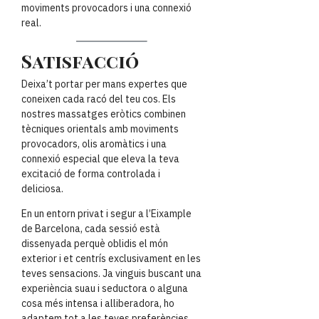
moviments provocadors i una connexió
real.
Satisfacció
Deixa’t portar per mans expertes que
coneixen cada racó del teu cos. Els
nostres massatges eròtics combinen
tècniques orientals amb moviments
provocadors, olis aromàtics i una
connexió especial que eleva la teva
excitació de forma controlada i
deliciosa.
En un entorn privat i segur a l’Eixample
de Barcelona, cada sessió està
dissenyada perquè oblidis el món
exterior i et centrís exclusivament en les
teves sensacions. Ja vinguis buscant una
experiència suau i seductora o alguna
cosa més intensa i alliberadora, ho
adaptem tot a les teves preferències.