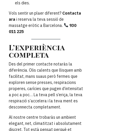
els dies.
Vols sentir un plaer diferent?
Contacta
ara
i reserva la teva sessió de
massatge eròtic a Barcelona.
930
011 225
L’experiència
completa
Des del primer contacte notaràs la
diferència. Olis calents que llisquen amb
facilitat, mans suaus però fermes que
exploren sense presses, respiracions
properes, carícies que pugen d’intensitat
a poc a poc… La teva pell s’eriça, la teva
respiració s’accelera i la teva ment es
desconnecta completament.
Al nostre centre trobaràs un ambient
elegant, net, climatitzat i absolutament
discret. Tot està pensat perquè et