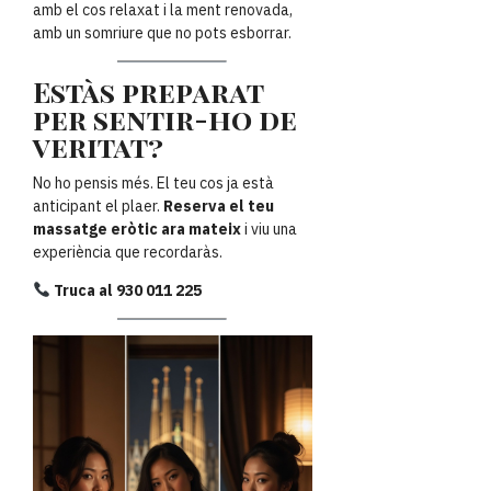
amb el cos relaxat i la ment renovada,
amb un somriure que no pots esborrar.
Estàs preparat
per sentir-ho de
veritat?
No ho pensis més. El teu cos ja està
anticipant el plaer.
Reserva el teu
massatge eròtic ara mateix
i viu una
experiència que recordaràs.
Truca al 930 011 225