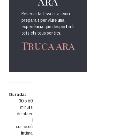
ara
Reserva la teva cita avui i
prepara’t per viure una
experiència que despertarà
tots els teus sentits.
Truca ara
Durada:
30 o 60
minuts
de plaer
i
connexió
íntima