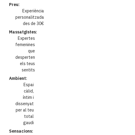
Preu:
Experiència
personalitzada
des de 30€
Massatgistes:
Expertes
femenines
que
desperten
els teus
sentits
Ambient:
Espai
càlid,
íntim i
dissenyat
per al teu
total
gaudi
Sensacions: