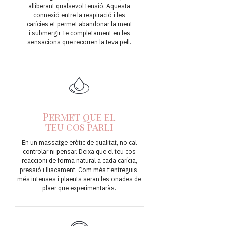
alliberant qualsevol tensió. Aquesta
connexió entre la respiració i les
carícies et permet abandonar la ment
i submergir-te completament en les
sensacions que recorren la teva pell.
Permet que el
teu cos parli
En un massatge eròtic de qualitat, no cal
controlar ni pensar. Deixa que el teu cos
reaccioni de forma natural a cada carícia,
pressió i lliscament. Com més t’entreguis,
més intenses i plaents seran les onades de
plaer que experimentaràs.