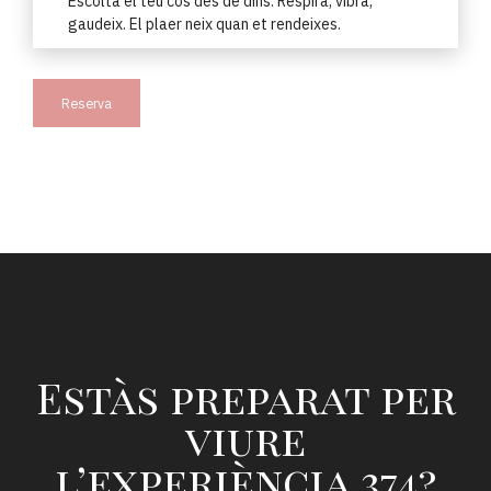
Escolta el teu cos des de dins. Respira, vibra,
gaudeix. El plaer neix quan et rendeixes.
Reserva
Estàs preparat per
viure
l’experiència 374?