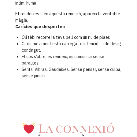
íntim, humà.
Et rendeixes. I en aquesta rendició, apareix la veritable
màgia.
Carícies que desperten
Oli tèbi recorre la teva pell com un riu de plaer.
Cada moviment està carregat d’intenció… i de desig
contingut.
El cos s’obre, es rendeix, es comunica sense
paraules.
Sents. Vibras. Gaudeixes. Sense pensar, sense culpa,
sense judicis.
La connexió