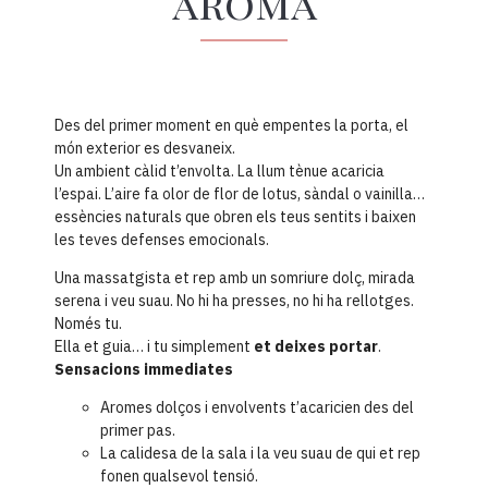
aroma
Des del primer moment en què empentes la porta, el
món exterior es desvaneix.
Un ambient càlid t’envolta. La llum tènue acaricia
l’espai. L’aire fa olor de flor de lotus, sàndal o vainilla…
essències naturals que obren els teus sentits i baixen
les teves defenses emocionals.
Una massatgista et rep amb un somriure dolç, mirada
serena i veu suau. No hi ha presses, no hi ha rellotges.
Només tu.
Ella et guia… i tu simplement
et deixes portar
.
Sensacions immediates
Aromes dolços i envolvents t’acaricien des del
primer pas.
La calidesa de la sala i la veu suau de qui et rep
fonen qualsevol tensió.