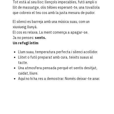
Tot està al seu lloc: llençols impecables, futó ampli o
llit de massatge, olis tèbies esperant-te, una tovallola
que cobreix el teu cos amb la justa mesura de pudor.
El silenci es barreja amb una música suau, com un
xiuxiueig llunyà.
El cos es relaxa. La ment comença a apagar-se.
Ja no penses:
sents.
Un refugi íntim
Llum suau, temperatura perfecta i silenci acollidor.
Llitet o futó preparat amb cura, teixits suaus al
tacte.
Una atmosfera pensada perquè et sentis desitjat,
cuidat, lliure.
Aquí no hi ha res a demostrar. Només deixar-te anar.