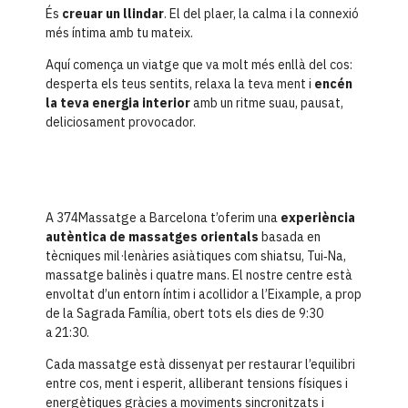
És
creuar un llindar
. El del plaer, la calma i la connexió
més íntima amb tu mateix.
Aquí comença un viatge que va molt més enllà del cos:
desperta els teus sentits, relaxa la teva ment i
encén
la teva energia interior
amb un ritme suau, pausat,
deliciosament provocador.
A 374Massatge a Barcelona t’oferim una
experiència
autèntica de massatges orientals
basada en
tècniques mil·lenàries asiàtiques com shiatsu, Tui‑Na,
massatge balinès i quatre mans. El nostre centre està
envoltat d’un entorn íntim i acollidor a l’Eixample, a prop
de la Sagrada Família, obert tots els dies de 9:30
a 21:30.
Cada massatge està dissenyat per restaurar l’equilibri
entre cos, ment i esperit, alliberant tensions físiques i
energètiques gràcies a moviments sincronitzats i