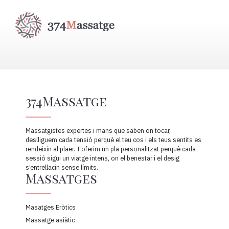
374Massatge
Massatgistes expertes i mans que saben on tocar,
deslliguem cada tensió perquè el teu cos i els teus sentits es
rendeixin al plaer. T’oferim un pla personalitzat perquè cada
sessió sigui un viatge intens, on el benestar i el desig
s’entrellacin sense límits.
Massatges
Masatges Eròtics
Massatge asiàtic