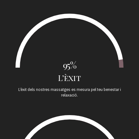
95%
L’èxit
L’èxit dels nostres massatges es mesura pel teu benestar i
relaxació.