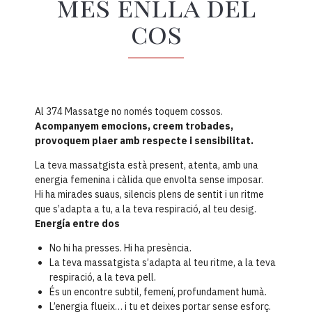
més enllà del
cos
Al 374 Massatge no només toquem cossos.
Acompanyem emocions, creem trobades,
provoquem plaer amb respecte i sensibilitat.
La teva massatgista està present, atenta, amb una
energia femenina i càlida que envolta sense imposar.
Hi ha mirades suaus, silencis plens de sentit i un ritme
que s’adapta a tu, a la teva respiració, al teu desig.
Energía entre dos
No hi ha presses. Hi ha presència.
La teva massatgista s’adapta al teu ritme, a la teva
respiració, a la teva pell.
És un encontre subtil, femení, profundament humà.
L’energia flueix… i tu et deixes portar sense esforç.