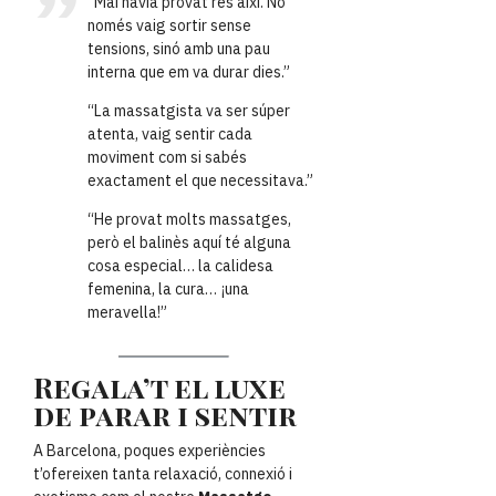
“Mai havia provat res així. No
només vaig sortir sense
tensions, sinó amb una pau
interna que em va durar dies.”
“La massatgista va ser súper
atenta, vaig sentir cada
moviment com si sabés
exactament el que necessitava.”
“He provat molts massatges,
però el balinès aquí té alguna
cosa especial… la calidesa
femenina, la cura… ¡una
meravella!”
Regala’t el luxe
de parar i sentir
A Barcelona, poques experiències
t’ofereixen tanta relaxació, connexió i