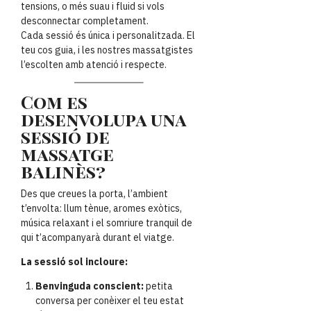
tensions, o més suau i fluid si vols
desconnectar completament.
Cada sessió és única i personalitzada. El
teu cos guia, i les nostres massatgistes
l’escolten amb atenció i respecte.
Com es
desenvolupa una
sessió de
massatge
balinès?
Des que creues la porta, l’ambient
t’envolta: llum tènue, aromes exòtics,
música relaxant i el somriure tranquil de
qui t’acompanyarà durant el viatge.
La sessió sol incloure:
Benvinguda conscient:
petita
conversa per conèixer el teu estat