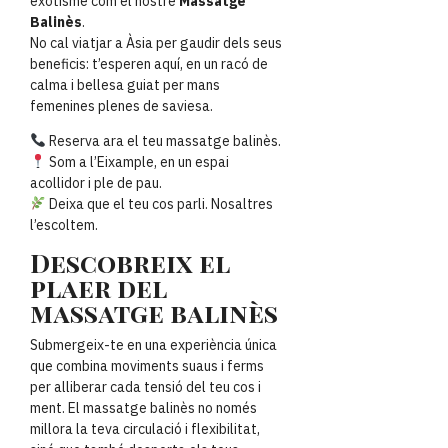
exotisme com el nostre
Massatge
Balinès
.
No cal viatjar a Àsia per gaudir dels seus
beneficis: t’esperen aquí, en un racó de
calma i bellesa guiat per mans
femenines plenes de saviesa.
Reserva ara el teu massatge balinès.
Som a l’Eixample, en un espai
acollidor i ple de pau.
Deixa que el teu cos parli. Nosaltres
l’escoltem.
Descobreix el
plaer del
massatge balinès
Submergeix-te en una experiència única
que combina moviments suaus i ferms
per alliberar cada tensió del teu cos i
ment. El massatge balinès no només
millora la teva circulació i flexibilitat,