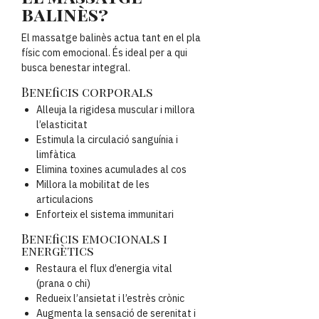
balinès?
El massatge balinès actua tant en el pla
físic com emocional. És ideal per a qui
busca benestar integral.
Beneficis corporals
Alleuja la rigidesa muscular i millora
l’elasticitat
Estimula la circulació sanguínia i
limfàtica
Elimina toxines acumulades al cos
Millora la mobilitat de les
articulacions
Enforteix el sistema immunitari
Beneficis emocionals i
energètics
Restaura el flux d’energia vital
(prana o chi)
Redueix l’ansietat i l’estrès crònic
Augmenta la sensació de serenitat i