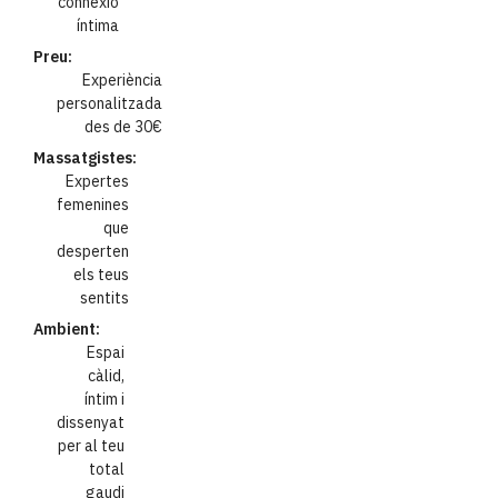
connexió
íntima
Preu:
Experiència
personalitzada
des de 30€
Massatgistes:
Expertes
femenines
que
desperten
els teus
sentits
Ambient:
Espai
càlid,
íntim i
dissenyat
per al teu
total