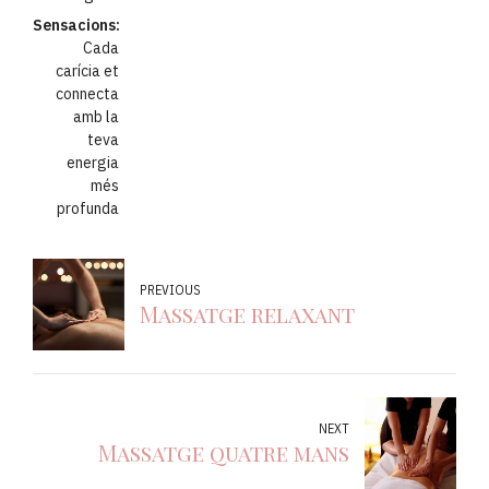
gaudi
Sensacions:
Cada
carícia et
connecta
amb la
teva
energia
més
profunda
PREVIOUS
Massatge relaxant
NEXT
Massatge quatre mans