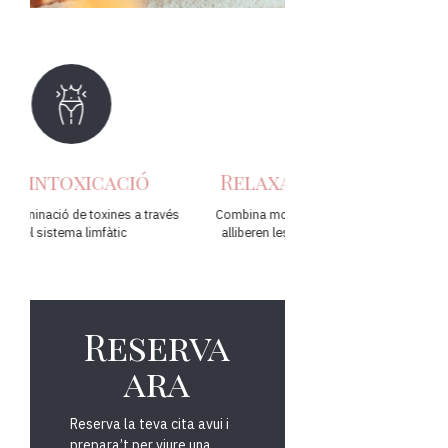
Relaxació profunda:
Millora 
circulac
és
Combina moviments suaus i ferms que
alliberen les tensions acumulades en
Estimula el flux sanguini
músculs i ment.
oxigen i nutrients a les
Reserva
ara
Reserva la teva cita avui i