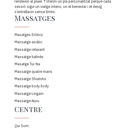
deslliguem cada tensió perquè el teu cos i els teus sentits es
rendeixin al plaer. T’oferim un pla personalitzat perquè cada
sessió sigui un viatge intens, on el benestar i el desig
s’entrellacin sense límits.
Massatges
Masatges Eròtics
Massatge asiàtic
Massatge relaxant
Massatge balinès
Masatge Tui-Na
Massatge quatre mans
Massatge Shiatshu
Massatge body body
Massatge Lingam
Massatge Nuru
Centre
Qui Som