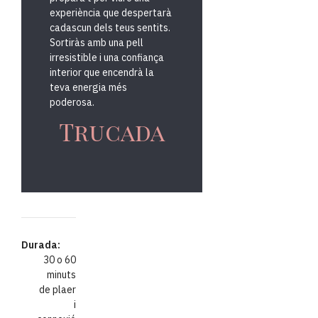
prepara’t per viure una
experiència que despertarà
cadascun dels teus sentits.
Sortiràs amb una pell
irresistible i una confiança
interior que encendrà la
teva energia més
poderosa.
Trucada
Durada:
30 o 60
minuts
de plaer
i