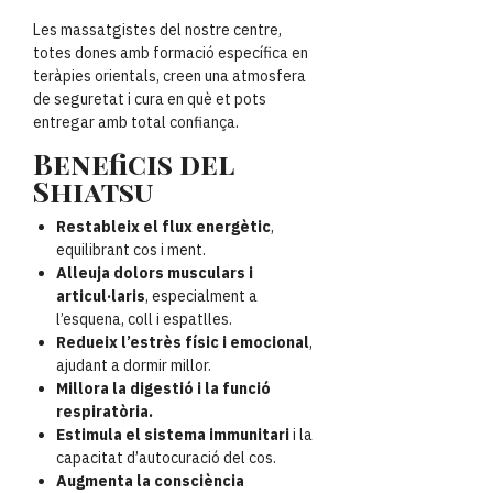
Les massatgistes del nostre centre,
totes dones amb formació específica en
teràpies orientals, creen una atmosfera
de seguretat i cura en què et pots
entregar amb total confiança.
Beneficis del
Shiatsu
Restableix el flux energètic
,
equilibrant cos i ment.
Alleuja dolors musculars i
articul·laris
, especialment a
l’esquena, coll i espatlles.
Redueix l’estrès físic i emocional
,
ajudant a dormir millor.
Millora la digestió i la funció
respiratòria.
Estimula el sistema immunitari
i la
capacitat d’autocuració del cos.
Augmenta la consciència