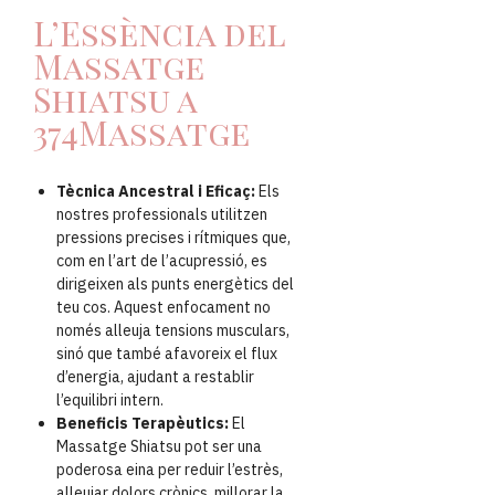
L’Essència del
Massatge
Shiatsu a
374Massatge
Tècnica Ancestral i Eficaç:
Els
nostres professionals utilitzen
pressions precises i rítmiques que,
com en l’art de l’acupressió, es
dirigeixen als punts energètics del
teu cos. Aquest enfocament no
només alleuja tensions musculars,
sinó que també afavoreix el flux
d’energia, ajudant a restablir
l’equilibri intern.
Beneficis Terapèutics:
El
Massatge Shiatsu pot ser una
poderosa eina per reduir l’estrès,
alleujar dolors crònics, millorar la