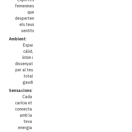
femenines
que
desperten
els teus
sentits
Ambient:
Espai
càlid,
íntim i
dissenyat
per al teu
total
gaudi
Sensacions:
Cada
carícia et
connecta
amb la
teva
energia