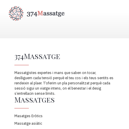
374Massatge
Massatgistes expertes i mans que saben on tocar,
deslliguem cada tensió perquè el teu cos i els teus sentits es
rendeixin al plaer. T’oferim un pla personalitzat perquè cada
sessió sigui un viatge intens, on el benestar i el desig
s’entrellacin sense límits.
Massatges
Masatges Eròtics
Massatge asiàtic