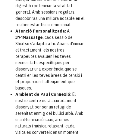
digestió i potenciar la vitalitat
general. Amb sessions regulars,
descobriràs una millora notable en el
teu benestar físic i emocional.
Atenció Personalitzada:
A
374Massatge
, cada sessió de
Shiatsu s’adapta a tu. Abans d’iniciar
el tractament, els nostres
terapeutes avaluen les teves
necessitats específiques per
dissenyar una experiència que se
centri en les teves àrees de tensió i
et proporcioni l’alleujament que
busques.
Ambient de Pau i Connexió:
El
nostre centre està acuradament
dissenyat per ser un refugi de
serenitat enmig del bullici urbà. Amb
una il·luminació suau, aromes
naturals i música relaxant, cada
visita es converteix en un moment