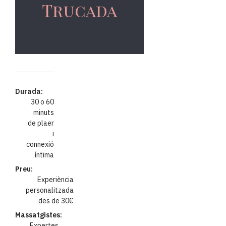
Trucada
Durada:
30 o 60
minuts
de plaer
i
connexió
íntima
Preu:
Experiència
personalitzada
des de 30€
Massatgistes:
Expertes